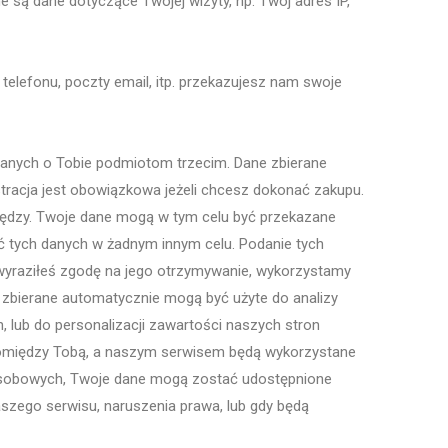
 są dane dotyczące Twojej wizyty, np. Twój adres IP,
telefonu, poczty email, itp. przekazujesz nam swoje
anych o Tobie podmiotom trzecim. Dane zbierane
tracja jest obowiązkowa jeżeli chcesz dokonać zakupu.
niędzy. Twoje dane mogą w tym celu być przekazane
wać tych danych w żadnym innym celu. Podanie tych
b wyraziłeś zgodę na jego otrzymywanie, wykorzystamy
 zbierane automatycznie mogą być użyte do analizy
 lub do personalizacji zawartości naszych stron
 pomiędzy Tobą, a naszym serwisem będą wykorzystane
 Osobowych, Twoje dane mogą zostać udostępnione
zego serwisu, naruszenia prawa, lub gdy będą