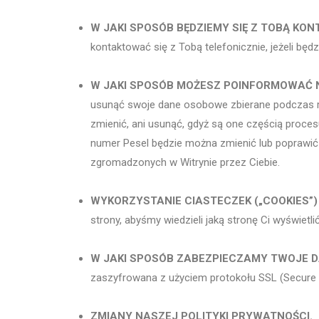
W JAKI SPOSÓB BĘDZIEMY SIĘ Z TOBĄ KO
kontaktować się z Tobą telefonicznie, jeżeli b
W JAKI SPOSÓB MOŻESZ POINFORMOWAĆ 
usunąć swoje dane osobowe zbierane podczas rej
zmienić, ani usunąć, gdyż są one częścią proces
numer Pesel będzie można zmienić lub poprawić t
zgromadzonych w Witrynie przez Ciebie.
WYKORZYSTANIE CIASTECZEK („COOKIES”)
strony, abyśmy wiedzieli jaką stronę Ci wyświet
W JAKI SPOSÓB ZABEZPIECZAMY TWOJE 
zaszyfrowana z użyciem protokołu SSL (Secure
ZMIANY NASZEJ POLITYKI PRYWATNOŚCI.
Z