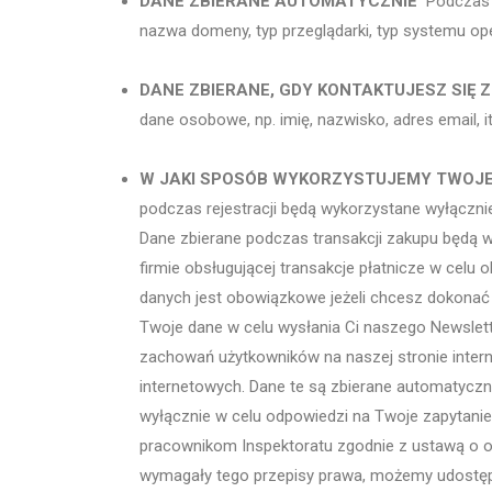
DANE ZBIERANE AUTOMATYCZNIE
Podczas Tw
nazwa domeny, typ przeglądarki, typ systemu ope
DANE ZBIERANE, GDY KONTAKTUJESZ SIĘ Z
dane osobowe, np. imię, nazwisko, adres email, it
W JAKI SPOSÓB WYKORZYSTUJEMY TWOJ
podczas rejestracji będą wykorzystane wyłączni
Dane zbierane podczas transakcji zakupu będą w
firmie obsługującej transakcje płatnicze w celu
danych jest obowiązkowe jeżeli chcesz dokonać 
Twoje dane w celu wysłania Ci naszego Newslet
zachowań użytkowników na naszej stronie intern
internetowych. Dane te są zbierane automatycz
wyłącznie w celu odpowiedzi na Twoje zapytani
pracownikom Inspektoratu zgodnie z ustawą o o
wymagały tego przepisy prawa, możemy udostęp