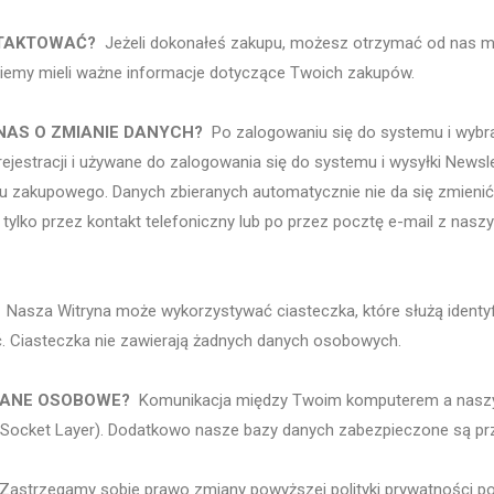
NTAKTOWAĆ?
Jeżeli dokonałeś zakupu, możesz otrzymać od nas ma
ędziemy mieli ważne informacje dotyczące Twoich zakupów.
NAS O ZMIANIE DANYCH?
Po zalogowaniu się do systemu i wybra
estracji i używane do zalogowania się do systemu i wysyłki Newsle
u zakupowego. Danych zbieranych automatycznie nie da się zmienić l
ylko przez kontakt telefoniczny lub po przez pocztę e-mail z naszy
Nasza Witryna może wykorzystywać ciasteczka, które służą identyfi
lić. Ciasteczka nie zawierają żadnych danych osobowych.
DANE OSOBOWE?
Komunikacja między Twoim komputerem a naszy
 Socket Layer). Dodatkowo nasze bazy danych zabezpieczone są pr
astrzegamy sobie prawo zmiany powyższej polityki prywatności popr