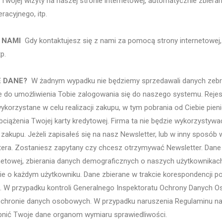
ojej wizyty na naszej stronie internetowej, automatycznie zbierane
racyjnego, itp.
 NAMI
Gdy kontaktujesz się z nami za pomocą strony internetowej, 
p.
E DANE?
W żadnym wypadku nie będziemy sprzedawali danych zebr
e do umożliwienia Tobie zalogowania się do naszego systemu. Rejes
ykorzystane w celu realizacji zakupu, w tym pobrania od Ciebie pie
 obciążenia Twojej karty kredytowej. Firma ta nie będzie wykorzysty
zakupu. Jeżeli zapisałeś się na nasz Newsletter, lub w inny sposó
tera. Zostaniesz zapytany czy chcesz otrzymywać Newsletter. Dane
etowej, zbierania danych demograficznych o naszych użytkownikach,
nie o każdym użytkowniku. Dane zbierane w trakcie korespondencji
e. W przypadku kontroli Generalnego Inspektoratu Ochrony Danych
chronie danych osobowych. W przypadku naruszenia Regulaminu nas
nić Twoje dane organom wymiaru sprawiedliwości.