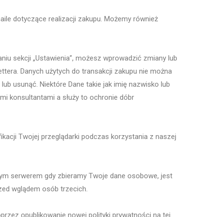
ile dotyczące realizacji zakupu. Możemy również
niu sekcji „Ustawienia”, możesz wprowadzić zmiany lub
ttera. Danych użytych do transakcji zakupu nie można
ub usunąć. Niektóre Dane takie jak imię nazwisko lub
mi konsultantami a służy to ochronie dóbr
kacji Twojej przeglądarki podczas korzystania z naszej
m serwerem gdy zbieramy Twoje dane osobowe, jest
zed wglądem osób trzecich.
zez opublikowanie nowej polityki prywatności na tej