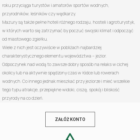
roku przyciąga turystów i amatorów sportów wodnych,
przyrodników, leśników czy wędkarzy.
Mazury są także pełne hoteli różnego rodzaju, hosteli i agroturystyk,
w których warto się zatrzymać by poczuć swojski klimat i odpocząć
od miastowego zgiełku.
Wiele z nich jest oczywiście w pobliżach najbardziej
charakterystycznego elementu województwa – jezior.
Odpoczynek nad wodą to zawsze dobry sposób na relaks w cichej
okolicy lub na aktywnie spędzony czas w łódce lub rowerach
wodnych. Co innego jednak mieszkać przy jeziorze i mieć wszelkie
tego typu atrakcje, przepiękne widoki, ciszę, spokój i bliskość
przyrody na co dzień.
ZAŁÓŻ KONTO