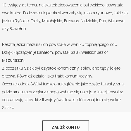
10 tysięcy lat temu, na skutek zlodowacenia bałtyckiego, powstała
owa kraina. Podczas ocieplenia stworzyły się jeziora rynnowe, takie jak
jezioro Ryńskie, Tałty, Mikołajskie, Bełdany, Nidzickie, Roś, Wojnowo
czy Buwełno.
Reszta jezior mazurskich powstała w wyniku topniejącego lodu.
Dzięki łączącym je kanałom, powstał Szlak Wielkich Jezior
Mazurskich.
Z początku Szlak był czysto ekonomiczny, spławiano tędy ścięte
drzewa. Również działał jako trakt komunikacyjny.
Obecnie jednak SWJM funkcjonuje głównie jako część turystyczna,
gdzie amatorscy żeglarze mogą wybrać się na rejs. Atrakcji również
dostarczają zabytki z II wojny światowej, które znajdują się wokół
Szlaku.
ZAŁÓŻ KONTO