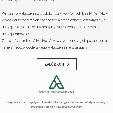
Wniosek o wyłączenie z produkcji użytków rolnych klas IV, IVa, IVb, V i
VI wytworzonych z gleb pochodzenia organicznego jest wiążący, a
decyzja ma charakter deklaracyjny. Nie można zatem otrzymać
decyzji odmownej.
Z kolei użytki rolne IV, IVa, IVb, V i VI wytworzone z gleb pochodzenia
mineralnego, w ogóle takiego wyłączenia nie wymagają.
ZAŁÓŻ KONTO
Copyright © by
Inmodus 2024
Powyższa strona ma jedynie charakter informacyjny i nie stanowi oferty handlowej w
rozumieniu art. 66 § 1 Kodeksu Cywilnego