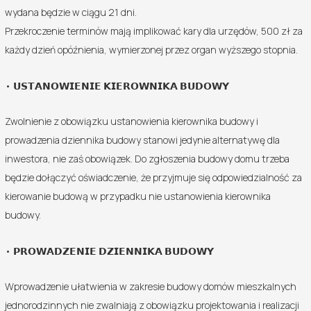
wydana będzie w ciągu 21 dni.
Przekroczenie terminów mają implikować kary dla urzędów, 500 zł za
każdy dzień opóźnienia, wymierzonej przez organ wyższego stopnia.
• 𝗨𝗦𝗧𝗔𝗡𝗢𝗪𝗜𝗘𝗡𝗜𝗘 𝗞𝗜𝗘𝗥𝗢𝗪𝗡𝗜𝗞𝗔 𝗕𝗨𝗗𝗢𝗪𝗬
Zwolnienie z obowiązku ustanowienia kierownika budowy i
prowadzenia dziennika budowy stanowi jedynie alternatywę dla
inwestora, nie zaś obowiązek. Do zgłoszenia budowy domu trzeba
będzie dołączyć oświadczenie, że przyjmuje się odpowiedzialność za
kierowanie budową w przypadku nie ustanowienia kierownika
budowy.
• 𝗣𝗥𝗢𝗪𝗔𝗗𝗭𝗘𝗡𝗜𝗘 𝗗𝗭𝗜𝗘𝗡𝗡𝗜𝗞𝗔 𝗕𝗨𝗗𝗢𝗪𝗬
Wprowadzenie ułatwienia w zakresie budowy domów mieszkalnych
jednorodzinnych nie zwalniają z obowiązku projektowania i realizacji