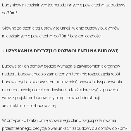
budynków mieszkalnych jednorodzinnych o powierzchni zabudowy
do 70m².
Główne założenia tej ustawy to umożliwienie budowy budynków
mieszkalnych o powierzchni do 70m² bez konieczności:
• 𝗨𝗭𝗬𝗦𝗞𝗔𝗡𝗜𝗔 𝗗𝗘𝗖𝗬𝗭𝗝𝗜 𝗢 𝗣𝗢𝗭𝗪𝗢𝗟𝗘𝗡𝗜𝗨 𝗡𝗔 𝗕𝗨𝗗𝗢𝗪𝗘̨
Budowa takich domów będzie wymagała zawiadomienia organów
nadzoru budowlanego o zamierzonym terminie rozpoczęcia robót
budowlanych. Jako inwestor musisz mieć prawo do dysponowania
nieruchomością na cele budowlane, a także doręczyć zgłoszenie
wraz z projektem budowlanym organowi administracji
architektoniczno-budowlanej.
W przypadku braku umiejscowionego planu zagospodarowania
przestrzennego, decyzja o warunkach zabudowy dla domów do 70m²