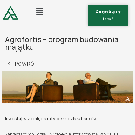
Zarejestruj się
teraz!
Agrofortis - program budowania
majątku
POWRÓT
Inwestuj w ziemię na raty, bez udziału banków
Zapraszamy do udziału w projekcie, który powstał w 2011 r. i